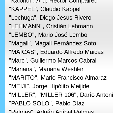
"Kalondi", Arq. Hector Compaired
"KAPPEL", Claudio Kappel
"Lechuga", Diego Jesús Rivero
"LEHMANN", Cristián Lehmann
"LEMBO", Mario José Lembo
"Magali", Magali Fernández Soto
"MAICAS", Eduardo Alfredo Maicas
"Marc", Guillermo Marcos Cabral
"Mariana", Mariana Weshler
"MARITO", Mario Francisco Almaraz
"MEIJI", Jorge Hipólito Meijide
"MILLER", "MILLER 106", Darío Antonio
"PABLO SOLO", Pablo Díaz
"Palmas", Adrián Aníbal Palmas