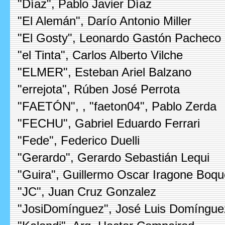
"Díaz", Pablo Javier Díaz
"El Alemán", Darío Antonio Miller
"El Gosty", Leonardo Gastón Pacheco
"el Tinta", Carlos Alberto Vilche
"ELMER", Esteban Ariel Balzano
"errejota", Rúben José Perrota
"FAETÓN", , "faeton04", Pablo Zerda
"FECHU", Gabriel Eduardo Ferrari
"Fede", Federico Duelli
"Gerardo", Gerardo Sebastián Lequi
"Guira", Guillermo Oscar Iragone Boqu
"JC", Juan Cruz Gonzalez
"JosiDomínguez", José Luis Domíngue