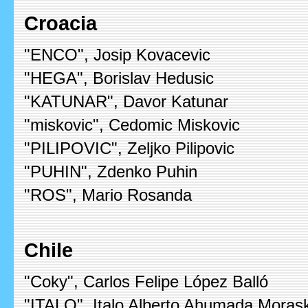
Croacia
"ENCO", Josip Kovacevic
"HEGA", Borislav Hedusic
"KATUNAR", Davor Katunar
"miskovic", Cedomic Miskovic
"PILIPOVIC", Zeljko Pilipovic
"PUHIN", Zdenko Puhin
"ROS", Mario Rosanda
Chile
"Coky", Carlos Felipe López Balló
"ITALO", Italo Alberto Ahumada Moras