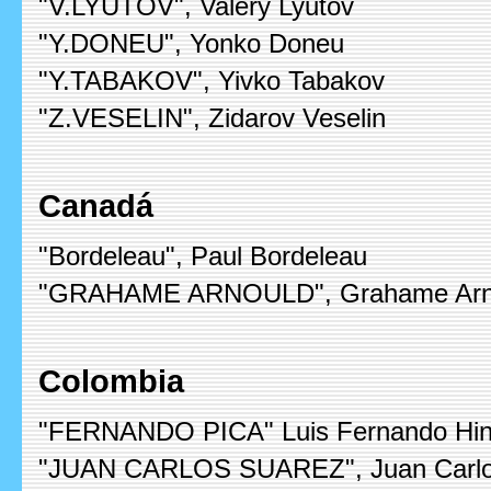
"V.LYUTOV", Valery Lyutov
"Y.DONEU", Yonko Doneu
"Y.TABAKOV", Yivko Tabakov
"Z.VESELIN", Zidarov Veselin
Canadá
"Bordeleau", Paul Bordeleau
"GRAHAME ARNOULD", Grahame Arn
Colombia
"FERNANDO PICA" Luis Fernando Hinc
"JUAN CARLOS SUAREZ", Juan Carlo