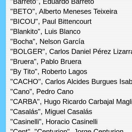
"Barreto", Eduardo Barreto
"BETO", Alberto Meneses Teixeira
"BICOU", Paul Bittencourt
"Blankito", Luis Blanco
"Bocha", Nelson García
"BOLGER", Carlos Daniel Pérez Lizarr
"Bruera", Pablo Bruera
"By Tito", Roberto Lagos
"CACHO", Carlos Alcides Burgues Isab
"Cano", Pedro Cano
"CARBA", Hugo Ricardo Carbajal Magl
"Casalás", Miguel Casalás
"Casinelli", Horacio Casinelli
"Cent", "Centurion", Jorge Centurion