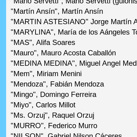
"Mario Servetti", Mario Servetti (guionis
"Martín Ansín", Martín Ansín
"MARTIN ASTESIANO" Jorge Martín A
"MARYLINA", María de los Aángeles T
"MAS", Alifa Soares
"Mauro", Mauro Acosta Caballón
"MEDINA MEDINA", Miguel Angel Med
"Mem", Miriam Menini
"Mendoza", Fabián Mendoza
"Mingo", Domingo Ferreira
"Miyo", Carlos Millot
"Ms. Orzuj", Raquel Orzuj
"MURRO", Federico Murro
"NILSON", Gabriel Nilson Cáceres