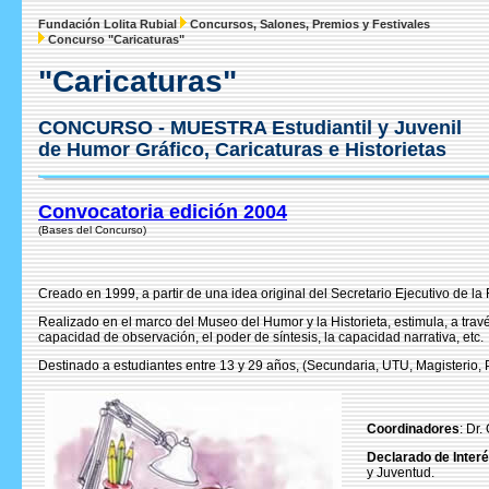
Fundación Lolita Rubial
Concursos, Salones, Premios y Festivales
Concurso "Caricaturas"
"Caricaturas"
CONCURSO - MUESTRA
Estudiantil y Juvenil
de Humor Gráfico, Caricaturas e Historietas
Convocatoria edición 2004
(Bases del Concurso)
Creado en 1999, a partir de una idea original del Secretario Ejecutivo de l
Realizado en el marco del Museo del Humor y la Historieta, estimula, a través
capacidad de observación, el poder de síntesis, la capacidad narrativa, etc.
Destinado a estudiantes entre 13 y 29 años, (Secundaria, UTU, Magisterio, P
Coordinadores
: Dr
Declarado de Inter
y Juventud.