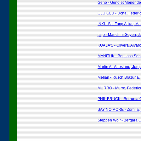
Geno - Genolet Menéndez
GLU GLU - Ucha, Federic
INKI - Sei Fong Ackar, Ma
ja jo - Manchini Goyén, J
KUALA’S - Olivera, Alvar
MANITUK - Boullosa Sebal
Martín A - Artesiano, Jorg
Melian - Rusch Brazuna,
MURRO - Murro, Federic
PHIL BRUCK - Berrueta 
SAY NO MORE - Zorrilla,
Steppen Wolf - Bergara O