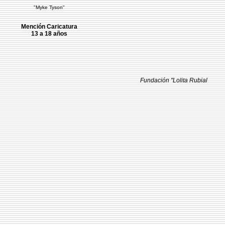
"Myke Tyson"
Mención Caricatura
13 a 18 años
Fundación "Lolita Rubial