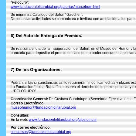
“Peloduro”:
www.fundacionlolitarubial.org/galerias/marcohum.html
Se imprimirá Catálogo del Salón “Gaucher”.
De todas las actividades se comunicará e invitará con antelación a los part
6) Del Acto de Entrega de Premios:
Se realizará el día de la inauguración del Salón, en el Museo del Humor y l
bancaria para depositar el premio en caso de no poder concurrir. Las estadí
7) De los Organizadores:
Podrán, si las circunstancias así lo requirieran, modificar fechas y plazos e
La Fundación “Lolita Rubial” se reserva el derecho de imprimir, publicar y 
- “PELODURO”.
Coordinador General:
Dr. Gustavo Guadalupe. (Secretario Ejecutivo de la Fu
Correo Electrónico:
museohumor@fundacionlolitarubial.org
Consultas:
En la web:
www.fundacionlolitarubial.org/cipelo.html
Por correo electrónico:
concursos@fundacionlolitarubial.org