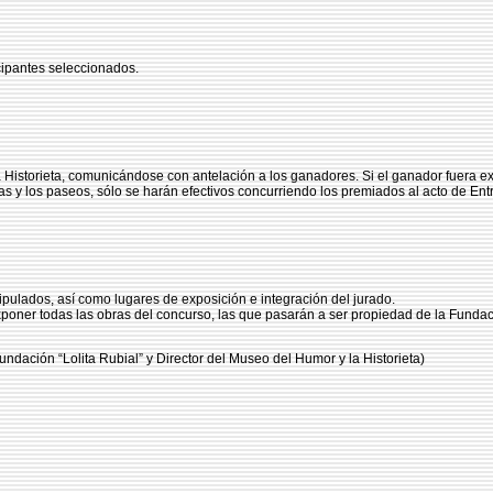
icipantes seleccionados.
a Historieta, comunicándose con antelación a los ganadores. Si el ganador fuera ex
as y los paseos, sólo se harán efectivos concurriendo los premiados al acto de Entr
stipulados, así como lugares de exposición e integración del jurado.
exponer todas las obras del concurso, las que pasarán a ser propiedad de la Fundac
ndación “Lolita Rubial” y Director del Museo del Humor y la Historieta)