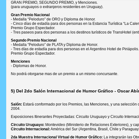
GRAN PREMIO, SEGUNDO PREMIO, y Menciones.
(para uruguayos o extranjeros residentes en Uruguay).
Gran Premio Nacional
- Medalla “Peloduro” de ORO y Diploma de Honor.
- Cinco días de estadía para dos personas en la Estancia Turística “La Caler
Premio Grupo Espectador.
- Tres paseos para dos personas a los destinos turísticos de TransHotel (ent
Segundo Premio Nacional
- Medalla “Peloduro” de PLATA y Diploma de Honor.
- Tres días de estadía para dos personas en el Argentino Hotel de Piriápolis.
Premio Grupo Espectador.
Menciones
- Diplomas de Honor.
No podrá otorgarse mas de un premio a un mismo concursante.
5) Del 2do Salón Internacional de Humor Gráfico - Oscar Ab
Salón:
Estará conformado por los Premios, las Menciones, y una selección de 
2004.
Exposiciones Itinerantes Proyectadas: Circuito Uruguayo y Circuito Internaci
Circuito Uruguayo:
Montevideo (Ministerio de Relaciones Exteriores), y ca
Circuito Internacional:
América del Sur (Argentina, Brasil, Chile y Paraguay
2da Muestra Internacional Virtual de Humor Gráfico:
La integrarán las Obr