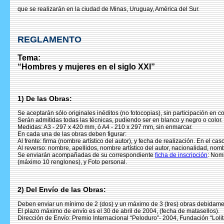
que se realizarán en la ciudad de Minas, Uruguay, América del Sur.
REGLAMENTO
Tema:
“Hombres y mujeres en el siglo XXI”
1) De las Obras:
Se aceptarán sólo originales inéditos (no fotocopias), sin participación en 
Serán admitidas todas las técnicas, pudiendo ser en blanco y negro o color.
Medidas: A3 - 297 x 420 mm, ó A4 - 210 x 297 mm, sin enmarcar.
En cada una de las obras deben figurar:
Al frente: firma (nombre artístico del autor), y fecha de realización. En el ca
Al reverso: nombre, apellidos, nombre artístico del autor, nacionalidad, nomb
Se enviarán acompañadas de su correspondiente
ficha de inscripción
: Nomb
(máximo 10 renglones), y Foto personal.
2) Del Envío de las Obras:
Deben enviar un mínimo de 2 (dos) y un máximo de 3 (tres) obras debidame
El plazo máximo de envío es el 30 de abril de 2004, (fecha de matasellos).
Dirección de Envío: Premio Internacional “Peloduro”- 2004, Fundación “Lolit