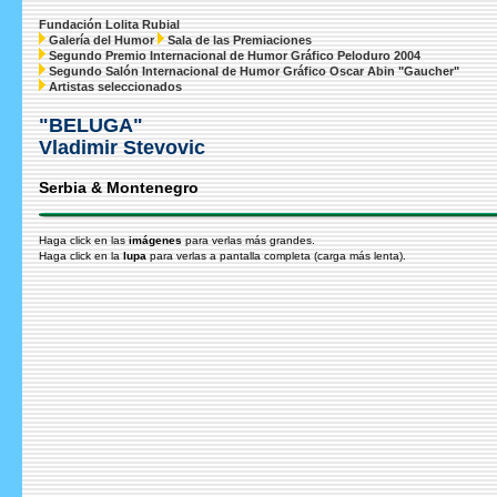
Fundación Lolita Rubial
Galería del Humor
Sala de las Premiaciones
Segundo Premio Internacional de Humor Gráfico Peloduro 2004
Segundo Salón Internacional de Humor Gráfico Oscar Abin "Gaucher"
Artistas seleccionados
"BELUGA"
Vladimir Stevovic
Serbia & Montenegro
Haga click en las
imágenes
para verlas más grandes.
Haga click en la
lupa
para verlas a pantalla completa (carga más lenta).