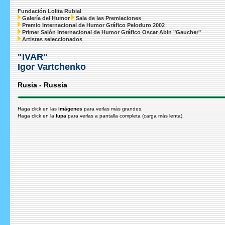
Fundación Lolita Rubial
Galería del Humor
Sala de las Premiaciones
Premio Internacional de Humor Gráfico Peloduro 2002
Primer Salón Internacional de Humor Gráfico Oscar Abin "Gaucher"
Artistas seleccionados
"IVAR"
Igor Vartchenko
Rusia - Russia
Haga click en las
imágenes
para verlas más grandes.
Haga click en la
lupa
para verlas a pantalla completa (carga más lenta).