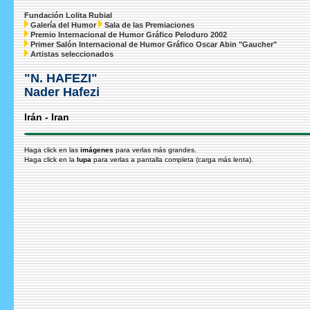
Fundación Lolita Rubial
Galería del Humor
Sala de las Premiaciones
Premio Internacional de Humor Gráfico Peloduro 2002
Primer Salón Internacional de Humor Gráfico Oscar Abin "Gaucher"
Artistas seleccionados
"N. HAFEZI"
Nader Hafezi
Irán - Iran
Haga click en las
imágenes
para verlas más grandes.
Haga click en la
lupa
para verlas a pantalla completa (carga más lenta).